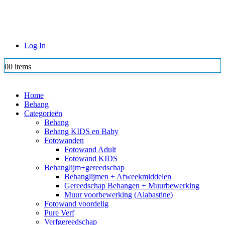
Log In
0
0 items
Home
Behang
Categorieën
Behang
Behang KIDS en Baby
Fotowanden
Fotowand Adult
Fotowand KIDS
Behanglijm+gereedschap
Behanglijmen + Afweekmiddelen
Gereedschap Behangen + Muurbewerking
Muur voorbewerking (Alabastine)
Fotowand voordelig
Pure Verf
Verfgereedschap