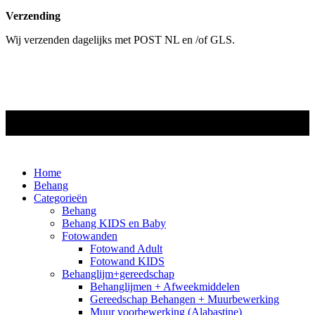
Verzending
Wij verzenden dagelijks met POST NL en /of GLS.
Copyright © Decokay Mol Oudenbosch. Alle rechten
voorbehouden.
Home
Behang
Categorieën
Behang
Behang KIDS en Baby
Fotowanden
Fotowand Adult
Fotowand KIDS
Behanglijm+gereedschap
Behanglijmen + Afweekmiddelen
Gereedschap Behangen + Muurbewerking
Muur voorbewerking (Alabastine)